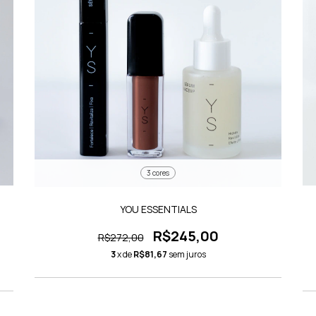
3 cores
YOU ESSENTIALS
R$245,00
R$272,00
3
x de
R$81,67
sem juros