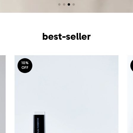
best-seller
10
%
OFF