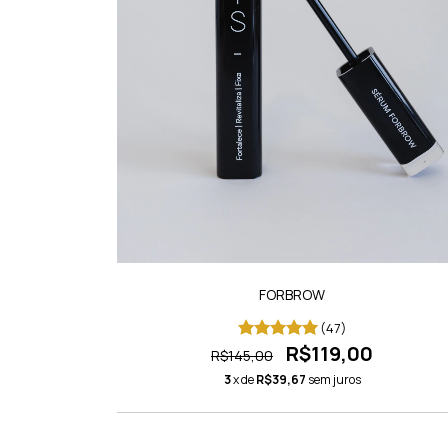
FORBROW
(47)
R$119,00
R$145,00
3
x de
R$39,67
sem juros