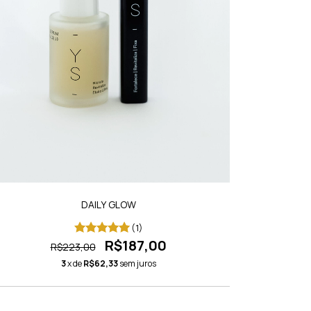
DAILY GLOW
(1)
R$187,00
R$223,00
3
x de
R$62,33
sem juros